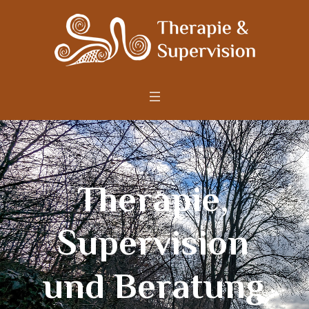
T
h
e
r
a
p
i
e
,
S
u
p
e
r
v
i
s
i
o
n
u
n
d
B
e
r
a
t
u
n
g